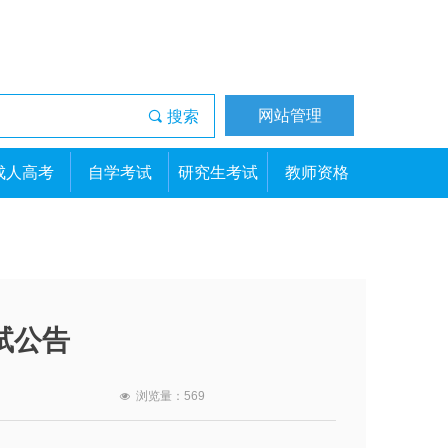
网站管理
끠
搜索
成人高考
自学考试
研究生考试
教师资格
试公告
浏览量：
569
넶